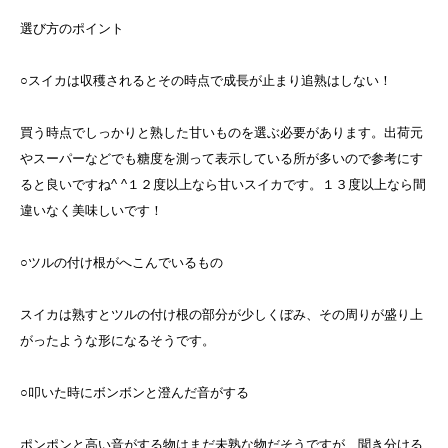
選び方のポイント
○スイカは収穫されるとその時点で成長が止まり追熟はしない！
買う時点でしっかりと熟した甘いものを選ぶ必要があります。出荷元
やスーパーなどでも糖度を測って表示している所が多いので参考にす
ると良いですね^ ^１２度以上なら甘いスイカです。１３度以上なら間
違いなく美味しいです！
○ツルの付け根がへこんでいるもの
スイカは熟すとツルの付け根の部分が少しくぼみ、その周りが盛り上
がったような形になるそうです。
○叩いた時にボンボンと澄んだ音がする
ポンポンと高い音がする物はまだ未熟な物だそうですが、聞き分ける